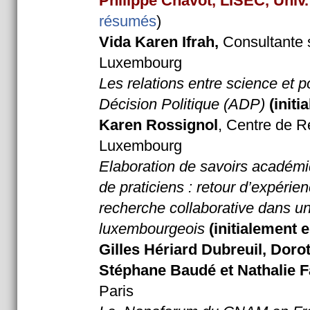
Philippe Chavot, LISEC, Univ
résumés
)
Vida Karen Ifrah
,
Consultante 
Luxembourg
Les relations entre science et po
Décision Politique (ADP)
(init
Karen Rossignol
, Centre de R
Luxembourg
Elaboration de savoirs académi
de praticiens : retour d’expéri
recherche collaborative dans un
luxembourgeois
(initialement 
Gilles Hériard Dubreuil,
Dorot
Stéphane Baudé et Nathalie 
Paris