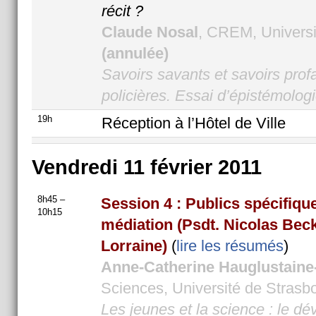
récit ?
Claude Nosal
, CREM, Universi
(annulée)
Savoirs savants et savoirs profa
policières. Essai d’épistémologi
19h
Réception à l’Hôtel de Ville
Vendredi 11 février 2011
8h45 –
Session 4 : Publics spécifique
10h15
médiation
(Psdt. Nicolas Bec
Lorraine)
(
lire les résumés
)
Anne-Catherine Hauglustaine
Sciences, Université de Strasb
Les jeunes et la science : le 