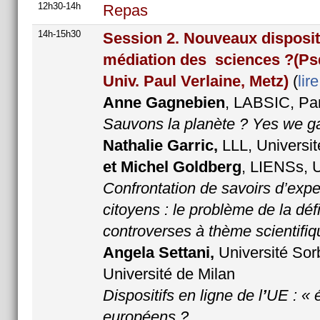
12h30-14h
Repas
14h-15h30
Session 2. Nouveaux dispositi
médiation des sciences ?
(Ps
Univ. Paul Verlaine, Metz)
(
lir
Anne Gagnebien
, LABSIC, Par
Sauvons la planète ? Yes we g
Nathalie Garric,
LLL, Universit
et Michel Goldberg
, LIENSs, U
Confrontation de savoirs d’expe
citoyens : le problème de la dé
controverses à thème scientifiq
Angela Settani,
Université Sor
Université de Milan
Dispositifs en ligne de l
’
UE : « é
européens ?