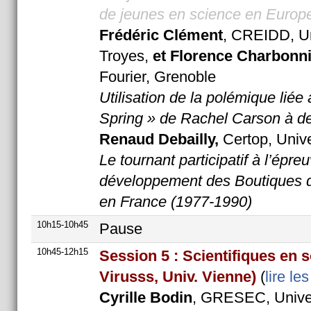
de jeunes en science en Europ
Frédéric Clément
, CREIDD, Un
Troyes,
et Florence Charbonni
Fourier, Grenoble
Utilisation de la polémique liée 
Spring » de Rachel Carson à de
Renaud Debailly,
Certop, Unive
Le tournant participatif à l’épre
développement des Boutiques 
en France (1977-1990)
10h15-10h45
Pause
10h45-12h15
Session 5 : Scientifiques en 
Virusss, Univ. Vienne)
(
lire le
Cyrille Bodin
, GRESEC, Univer