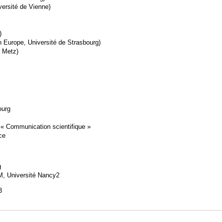
versité de Vienne)
)
n Europe, Université de Strasbourg)
, Metz)
ourg
 « Communication scientifique »
ce
g
M, Université Nancy2
3